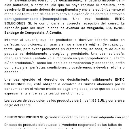
6.
Devoluciones (derecho de desistimiento): El usuario dispone de 14
días naturales, a partir del día que se haya recibido el producto, para
devolverlo. El usuario deberá de cumplimentar y enviar electrónicamente el
modelo de formulario de desistimiento a la dirección de correo electrónico
santiagodecompostela@ecomputer.es
. Una vez recibido,
ENTIC
SOLUCIONES SL
le comunicaría la correcta recepción del correo. La
dirección para las devoluciones es
Avenida de Vilagarcía, 29, 15706,
Santiago de Compostela, A Coruña
.
Informar al usuario, que los productos a devolver deberán estar en
perfectas condiciones, sin usar y en su embalaje original. Se ruega, por
tanto, que, para evitar problemas en el transporte, se asegure de que el
paquete va debidamente protegido y precintado. Una vez recibido/s,
chequearemos su estado. En el momento en que comprobemos que tanto
el/los productos/s, como los posibles componentes y accesorios, estén
completos y en perfectas condiciones, procederemos a devolver el dinero
abonado.
Una vez ejercido el derecho de desistimiento válidamente
ENTIC
SOLUCIONES SL
, está obligada a devolver las sumas abonadas por el
consumidor en el mismo medio de pago empleado, salvo que se acuerde
expresamente entre las partes utilizar otro medio.
Los costes de devolución de los productos serán de 11.95 EUR, y correrán a
cargo del cliente.
7. 
ENTIC SOLUCIONES SL
 garantiza la conformidad del bien adquirido con el c
En caso de producto defectuoso, el vendedor responderá de las faltas de