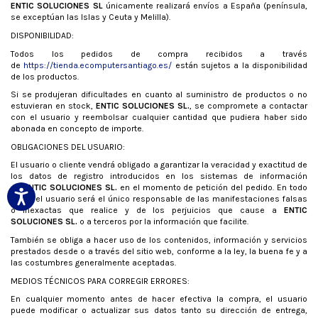
ENTIC SOLUCIONES SL
únicamente realizará envíos a España (península,
se exceptúan las Islas y Ceuta y Melilla).
DISPONIBILIDAD:
Todos los pedidos de compra recibidos a través
de
https://tienda.ecomputersantiago.es/
están sujetos a la disponibilidad
de los productos.
Si se produjeran dificultades en cuanto al suministro de productos o no
estuvieran en stock,
ENTIC SOLUCIONES SL.
, se compromete a contactar
con el usuario y reembolsar cualquier cantidad que pudiera haber sido
abonada en concepto de importe.
OBLIGACIONES DEL USUARIO:
El usuario o cliente vendrá obligado a garantizar la veracidad y exactitud de
los datos de registro introducidos en los sistemas de información
de
ENTIC SOLUCIONES SL.
en el momento de petición del pedido. En todo
caso, el usuario será el único responsable de las manifestaciones falsas
o inexactas que realice y de los perjuicios que cause a
ENTIC
SOLUCIONES SL.
o a terceros por la información que facilite.
También se obliga a hacer uso de los contenidos, información y servicios
prestados desde o a través del sitio web, conforme a la ley, la buena fe y a
las costumbres generalmente aceptadas.
MEDIOS TÉCNICOS PARA CORREGIR ERRORES:
En cualquier momento antes de hacer efectiva la compra, el usuario
puede modificar o actualizar sus datos tanto su dirección de entrega,