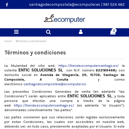
santiagodecompostela@ecomputer.es
|
981 524 462
0
Inicio
Términos y condiciones
Términos y condiciones
La titularidad del sitio web,
https://tienda.ecomputersantiago.es/
la
ENTIC SOLUCIONES SL
ostenta
con N.I.F. número
B22189468
y con
domicilio social en
Avenida de Vilagarcía, 29, 15706, Santiago de
Compostela, A Coruña
y correo
electrónico
santiagodecompostela@ecomputer.es
.
Las presentes Condiciones Generales de venta (en adelante “las
ENTIC SOLUCIONES SL
Condiciones”) serán aplicables entre
, y toda
persona que efectúe una compra a través de la página
web
https://tienda.ecomputersantiago.es/
(en adelante “el Usuario”),
denominadas colectivamente “las partes”.
Las partes convienen que sus relaciones serán regidas exclusivamente
por estas Condiciones, las cuales son accesibles en nuestra web,
debiendo ser, en todo caso, previamente aceptadas por el Usuario. Si este